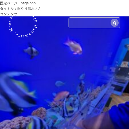
固定ページ page.php
タイトル：餌やり清水さん
LANG
コンテンツ：