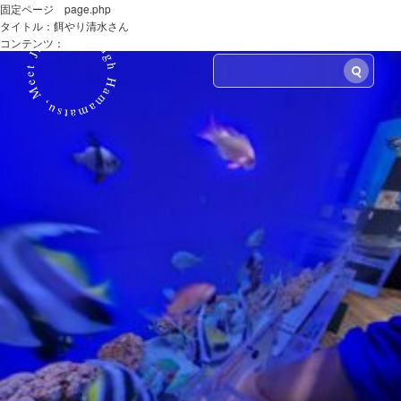
固定ページ page.php
タイトル：餌やり清水さん
LANG
コンテンツ：