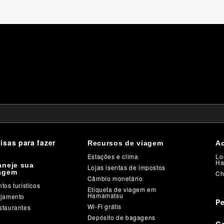
isas para fazer
Recursos de viagem
A
Estações e clima
Lo
Ha
aneje sua
Lojas isentas de impostos
agem
Ch
Câmbio monetário
tos turísticos
Etiqueta de viagem em
Hamamatsu
ojamento
Pe
Wi-Fi grátis
staurantes
Depósito de bagagens