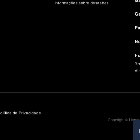
Ga
Informações sobre desastres
Ga
Pa
No
Fo
Br
Vi
olítica de Privacidade
Copyright © Hama