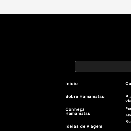
Início
Co
Sobre Hamamatsu
Pl
vi
Pon
Conheça
Hamamatsu
Al
Re
Ideias de viagem