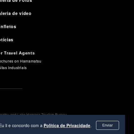
leria de Fotos
leria de vídeo
nfletos
tícias
r Travel Agents
ochures on Hamamatsu
sitas Industriais
matsu and Lake Hamana Tourism Bureau
Eu li e concordo com a
Política de Privacidade
.
Enviar