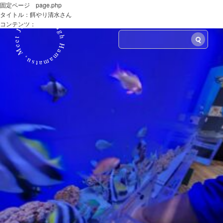
固定ページ page.php
タイトル：餌やり清水さん
LANG
コンテンツ：