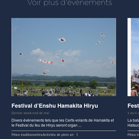
Voir plus d'évènements
Festival d’Enshu Hamakita Hiryu
Fes
Dernier week-end de mai
3 au 5 
Divers évènements tels que les Cerfs-volants de Hamakita et
La bata
le Festival du feu de Hiryu seront organ ...
Hatsud
Fêtes traditionnelles
Activités de plein air
Fêtes t