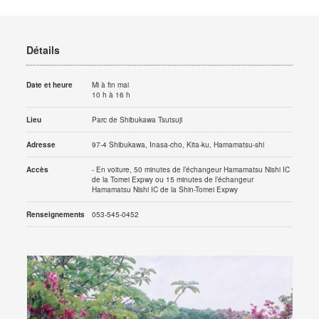
Détails
Date et heure
Mi à fin mai
10 h à 16 h
Lieu
Parc de Shibukawa Tsutsuji
Adresse
97-4 Shibukawa, Inasa-cho, Kita-ku, Hamamatsu-shi
Accès
- En voiture, 50 minutes de l’échangeur Hamamatsu Nishi IC
de la Tomei Expwy ou 15 minutes de l’échangeur
Hamamatsu Nishi IC de la Shin-Tomei Expwy
Renseignements
053-545-0452