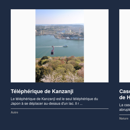
Téléphérique de Kanzanji
Cas
de H
Le téléphérique de Kanzanji est le seul téléphérique du
Japon à se déplacer au-dessus d'un lac. Il r ...
La cas
abrupt
Autre
Nature