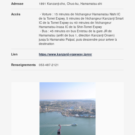
Adresse
1891 Kanzanji-cho, Chuo-ku, Hamamatsu-shi
Accès
・Voiture : 15 minutes de l'échangeur Hamamatsu Nishi IC
de la Tomei Expwy, 5 minutes de l'échangeur Kanzanji Smart
IC de la Tomei Expwy ou 40 minutes de l'échangeur
Hamamatsu-Inasa IC de la Shin-Tomei Expwy
・Bus : 45 minutes en bus Entetsu de la gare JR de
Hamamatsu (arrêt de bus 1, direction Kanzanji Onsen)
jusqu’à Hamanako Palpal, puis descendre pour arriver à
destination
Lien
https://www.kanzanji-ropeway.jp/en/
Renseignements
053-487-2121