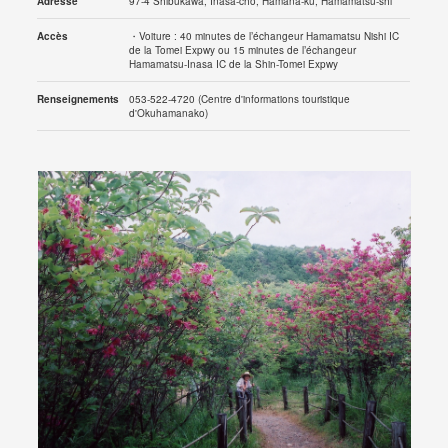
Adresse
97-4 Shibukawa, Inasa-cho, Hamana-ku, Hamamatsu-shi
Accès
・Voiture : 40 minutes de l’échangeur Hamamatsu Nishi IC
de la Tomei Expwy ou 15 minutes de l’échangeur
Hamamatsu-Inasa IC de la Shin-Tomei Expwy
Renseignements
053-522-4720 (Centre d'informations touristique
d'Okuhamanako)