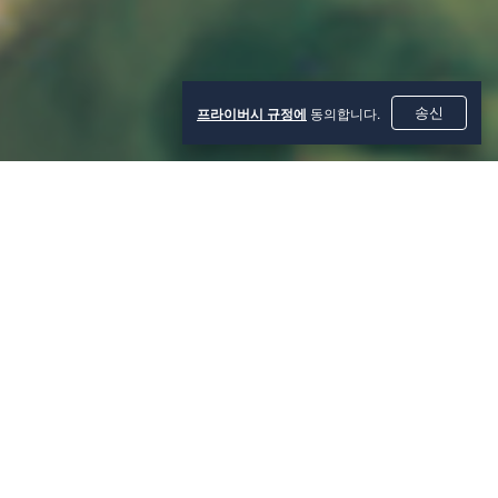
프라이버시 규정에
동의합니다.
송신
카테고리
일식
바/펍
양식
기타
특징
할랄 선택 가능
베지테리언
비건
검색