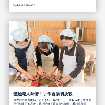
Updated: 2026.05.11
體驗職人熱情！手作香腸初挑戰
這次我們來到肉舖「とんきい（Tonkii）」，聽取店家介紹他們
用心飼養的肉品後，馬上開始了香腸製作體驗。看起來簡單，