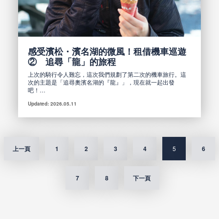
感受濱松・濱名湖的微風！租借機車巡遊
② 追尋「龍」的旅程
上次的騎行令人難忘，這次我們規劃了第二次的機車旅行。這
次的主題是「追尋奧濱名湖的『龍』」，現在就一起出發
吧！…
Updated: 2026.05.11
上一頁
1
2
3
4
5
6
7
8
下一頁