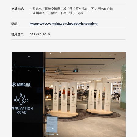
交通方式
・從東名「濱松交流道」或「濱松西交流道」下，行駛20分鐘
・遠州鐵道「八幡站」下車，徒步2分鐘
連結
https://www.yamaha.com/ja/about/innovation/
聯絡窗口
053-460-2010