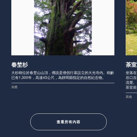
春埜杉
茶室
大杉樹位於春埜山山頂，傳說是僧侶行基設立的大光寺內。樹齡
坐落在
已有1,300年，高達43公尺，為靜岡縣指定的自然紀念物。
谷口吉
流聲。
茶室前
自然
其他
查看所有内容