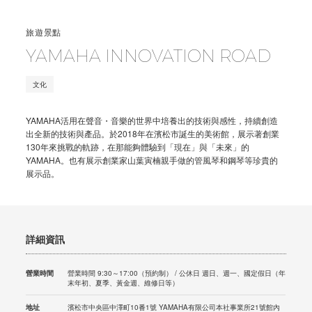
旅遊景點
YAMAHA INNOVATION ROAD
文化
YAMAHA活用在聲音・音樂的世界中培養出的技術與感性，持續創造
出全新的技術與產品。於2018年在濱松市誕生的美術館，展示著創業
130年來挑戰的軌跡，在那能夠體驗到「現在」與「未來」的
YAMAHA。也有展示創業家山葉寅楠親手做的管風琴和鋼琴等珍貴的
展示品。
詳細資訊
營業時間
營業時間 9:30～17:00（預約制） / 公休日 週日、週一、國定假日（年
末年初、夏季、黃金週、維修日等）
地址
濱松市中央區中澤町10番1號 YAMAHA有限公司本社事業所21號館內