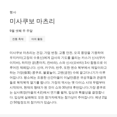
행사
미사쿠보 마츠리
9월 셋째 주 주말
전통 축제
야외 활동
미사쿠보 마츠리는 건강, 가업 번창, 교통 안전, 오곡 풍양을 기원하며
우지카미(고장의 수호신)에게 감사의 기도를 올리는 카스가 신사(무카
이치바), 하치만 궁(혼마치, 칸바라), 스와 신사(오바타) 3사 합동으로 이
루어진 제례입니다. 신여, 카구라, 반주, 또한 엔슈 북부에서 제일이라고
하는 가장(仮装) 콩쿠르, 불꽃놀이, 고텐(궁전) 수레 끌고다니기가 이루
어집니다. 평소에는 조용한 산간마을이 이날만큼은 귀성객들과 관광객
들로 북적북적 열기를 띕니다. 가장의 역사는 옛 다이쇼 시대 무렵부터
시작되어, 현재의 형태가 된 것이 쇼와 30년대 후반입니다.가장 콩쿠르
는 심사회장(마을의 4곳)에서 연기를 펼쳐, 입상과 특별상을 결정합니
다. 입상에 실패해도 모든 참가자에게는 참가상이 주어집니다. 예년 2일
간 50팀정도의 참가자가 있습니다.