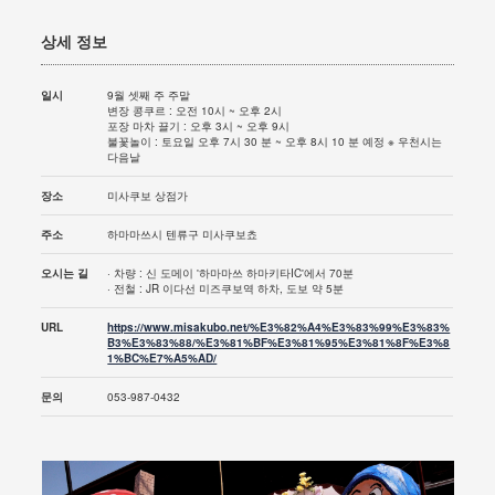
상세 정보
일시
9월 셋째 주 주말
변장 콩쿠르 : 오전 10시 ~ 오후 2시
포장 마차 끌기 : 오후 3시 ~ 오후 9시
불꽃놀이 : 토요일 오후 7시 30 분 ~ 오후 8시 10 분 예정 ※ 우천시는
다음날
장소
미사쿠보 상점가
주소
하마마쓰시 텐류구 미사쿠보쵸
오시는 길
· 차량 : 신 도메이 '하마마쓰 하마키타IC'에서 70분
· 전철 : JR 이다선 미즈쿠보역 하차, 도보 약 5분
URL
https://www.misakubo.net/%E3%82%A4%E3%83%99%E3%83%
B3%E3%83%88/%E3%81%BF%E3%81%95%E3%81%8F%E3%8
1%BC%E7%A5%AD/
문의
053-987-0432