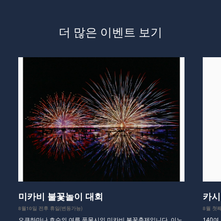
더 많은 이벤트 보기
미카비 불꽃놀이 대회
카시
8월10일 전후 휴일(변동가능)
8월 첫
오쿠하마나 호수의 여름 풍물시인 미카비 불꽃축제입니다. 이노
140