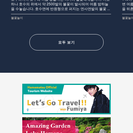
하나 호수의 위에서 약 2500발의 불꽃이 발사되어 여름 밤하늘
변 여
을 수놓습니다. 호수면에 반원형으로 퍼지는 연사연발의 불꽃 ...
을 뒤흔
불꽃놀이
불꽃놀
모두 보기