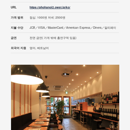
URL
https://phohanoi2.owst.jp/ko/
가격 범위
점심: 1000엔 저녁: 2500엔
지불 수단
JCB／VISA／MasterCard／American Express／Diners／알리페이
금연
전면 금연( 가게 밖에 흡연구역 있음)
외국어 지원
영어, 베트남어