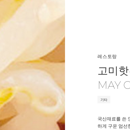
레스토랑
고미핫
MAY 
기타
국산재료를 쓴 
하게 구운 엄선