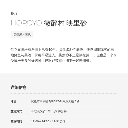
餐厅
HOROYOI微醉村 映里砂
居酒屋／酒吧
伫立在滨松有乐街上已有40年。提供多种在舞阪、伊良湖港现买的当
地鲜鱼与美酒，价格平易近人。虽然称不上是滨松第一，但也是一个享
受滨松美食的好选择！也欢迎带着小朋友一起来用餐。
详细信息
地址
滨松市中央区肴町317-9 间渕大楼 3楼
交通方式
JR“滨松站”下车，步行8分钟
营业时间
17:00～24:00 / 12/31公休