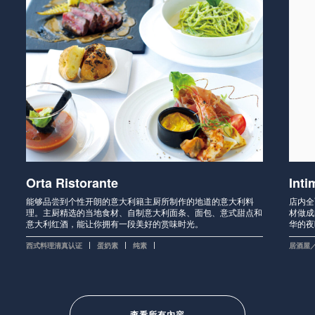
Orta Ristorante
Inti
能够品尝到个性开朗的意大利籍主厨所制作的地道的意大利料
店内全
理。主厨精选的当地食材、自制意大利面条、面包、意式甜点和
材做成
意大利红酒，能让你拥有一段美好的赏味时光。
华的夜
西式料理
清真认证
蛋奶素
纯素
居酒屋
查看所有內容