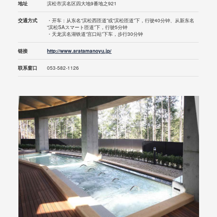
地址
滨松市滨名区四大地9番地之921
交通方式
・开车：从东名“滨松西匝道”或“滨松匝道”下，行驶40分钟、从新东名
“滨松SAスマート匝道”下，行驶5分钟
・天龙滨名湖铁道“宫口站”下车，步行30分钟
链接
http://www.aratamanoyu.jp/
联系窗口
053-582-1126