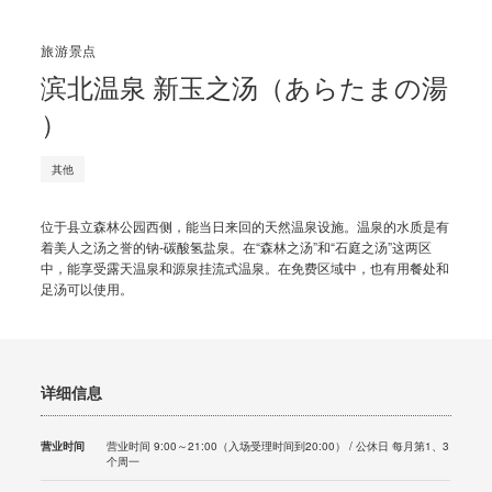
旅游景点
滨北温泉 新玉之汤（あらたまの湯
）
其他
位于县立森林公园西侧，能当日来回的天然温泉设施。温泉的水质是有
着美人之汤之誉的钠-碳酸氢盐泉。在“森林之汤”和“石庭之汤”这两区
中，能享受露天温泉和源泉挂流式温泉。在免费区域中，也有用餐处和
足汤可以使用。
详细信息
营业时间
营业时间 9:00～21:00（入场受理时间到20:00） / 公休日 每月第1、3
个周一