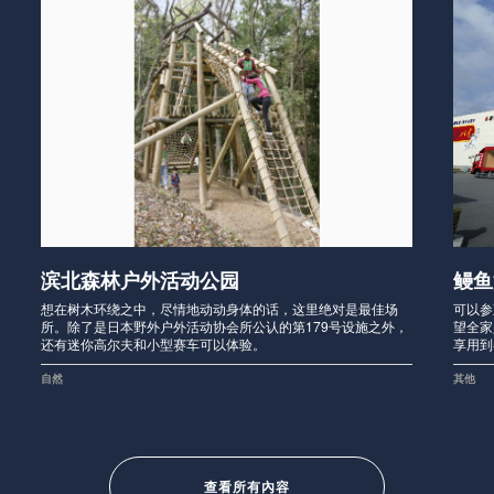
滨北森林户外活动公园
鳗鱼
想在树木环绕之中，尽情地动动身体的话，这里绝对是最佳场
可以参
所。除了是日本野外户外活动协会所公认的第179号设施之外，
望全家
还有迷你高尔夫和小型赛车可以体验。
享用到
自然
其他
查看所有內容