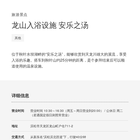
旅游景点
龙山入浴设施 安乐之汤
其他
位于秋叶水坝湖畔的“安乐之汤”，能够欣赏到天龙川雄大的溪流，享受
入浴的乐趣。搭车到秋叶山约25分钟的距离，是个参拜结束后可以顺
道使用的温泉设施。
详细信息
营业时间
营业时间 10:30～16:30（周五～周日营业到20:00） / 公休日 周二
（若遇国定假日则照常营业）
地址
滨松市天龙区龙山町户仓711-2
交通方式
从新东名“滨松滨北匝道”下，行驶40分钟