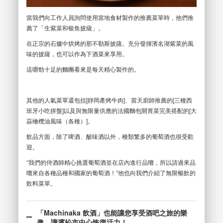
當我們向工作人員詢問使用當地食材製作的推薦菜單時，他們推
薦了「生紫菜和银鱼披薩」。
在正宗的石爐中烘烤的那不勒斯披薩。充分發揮濱名湖紫菜的風
味的披薩，也可以作為下酒菜來享用。
這嚼勁十足的麵團看來是每天精心製作的。
其他的人氣菜單還包括[靜岡產烤牛肉]、當天廚師推薦的[三種西
班牙小吃拼盤]以及與無限量供應的法國麵包開胃菜完美搭配的[大
蒜橄欖油風味（各種）]。
飲品方面，除了啤酒、酸味酒以外，種類繁多的葡萄酒也很受歡
迎。
“我們的侍酒師精心挑選葡萄酒並在店內進行品嚐，所以請過來品
嚐來自各種品種和國家的葡萄酒！”他也向我們介紹了無限暢飲的
飲料菜單。
「Machinaka 飲酒」也能讓您享受酒吧之旅的樂
趣。讓濱松市中心恢復活力！