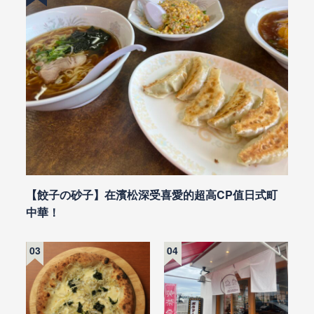
【餃子の砂子】在濱松深受喜愛的超高CP值日式町
中華！