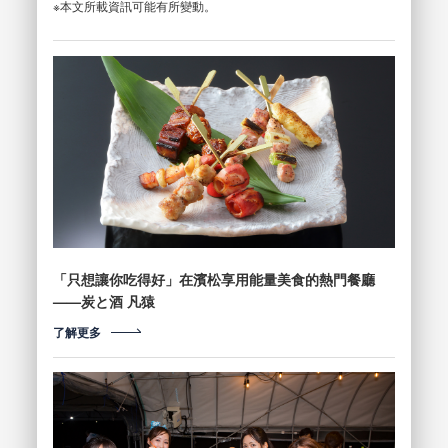
※本文所載資訊可能有所變動。
「只想讓你吃得好」在濱松享用能量美食的熱門餐廳
——炭と酒 凡猿
了解更多