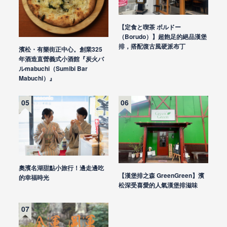
【定食と喫茶 ボルドー
（Borudo）】超飽足的絕品漢堡
排，搭配復古風硬派布丁
濱松・有樂街正中心。創業325
年酒造直營義式小酒館『炭火バ
ルmabuchi（Sumibi Bar
Mabuchi）』
奧濱名湖甜點小旅行！邊走邊吃
【漢堡排之森 GreenGreen】濱
的幸福時光
松深受喜愛的人氣漢堡排滋味