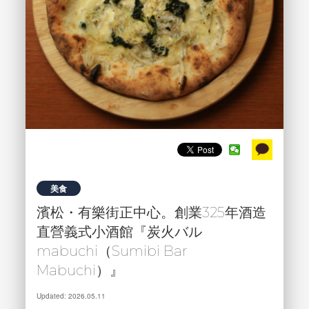
美食
濱松・有樂街正中心。創業325年酒造
直營義式小酒館『炭火バル
mabuchi（Sumibi Bar
Mabuchi）』
Updated: 2026.05.11