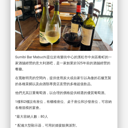
Sumibi Bar Mabuchi是位於有樂街中心的濱松市中央區肴町的一
家酒舖經營的意大利酒吧，是一家創業於325年前的酒舖經營的
餐廳。
在寬敞明亮的空間內，提供使用炭火或自家引以為傲的石爐烹製
的各種菜餚以及由酒類專賣店直營的多種超值飲品。
他們尤其註重葡萄酒，以合理的價格提供精選的優質葡萄酒。
1樓和2樓設有座位，有櫃檯座位、桌子座位和沙發座位，可容納
各種規模的宴會。
*最大容納人數：80人
* 配備大型顯示器，可用於婚宴餘興派對。