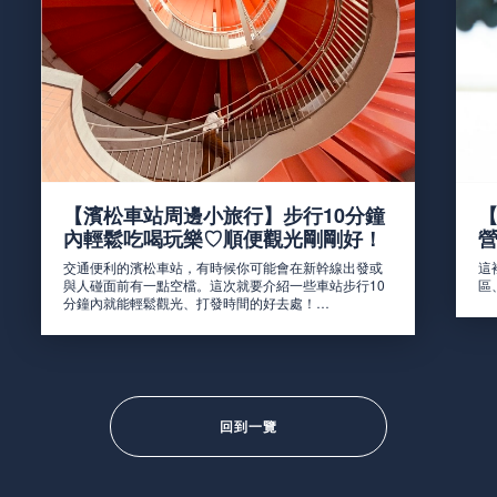
【濱松車站周邊小旅行】步行10分鐘
內輕鬆吃喝玩樂♡順便觀光剛剛好！
交通便利的濱松車站，有時候你可能會在新幹線出發或
這
與人碰面前有一點空檔。這次就要介紹一些車站步行10
區
分鐘內就能輕鬆觀光、打發時間的好去處！…
回到一覽