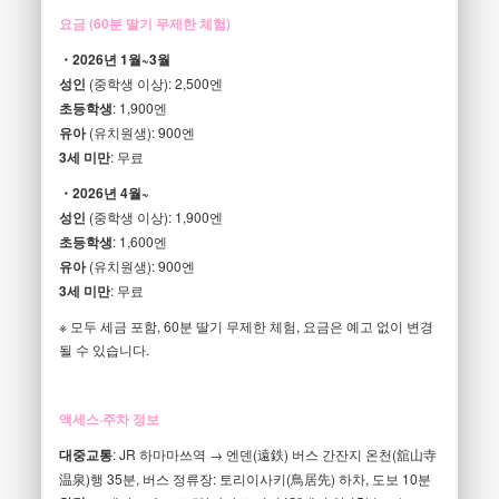
요금 (60분 딸기 무제한 체험)
・2026년 1월~3월
성인
(중학생 이상): 2,500엔
초등학생
: 1,900엔
유아
(유치원생): 900엔
3세 미만
: 무료
・2026년 4월~
성인
(중학생 이상): 1,900엔
초등학생
: 1,600엔
유아
(유치원생): 900엔
3세 미만
: 무료
※ 모두 세금 포함, 60분 딸기 무제한 체험, 요금은 예고 없이 변경
될 수 있습니다.
액세스·주차 정보
대중교통
: JR 하마마쓰역 → 엔덴(遠鉄) 버스 간잔지 온천(舘山寺
温泉)행 35분, 버스 정류장: 토리이사키(鳥居先) 하차, 도보 10분