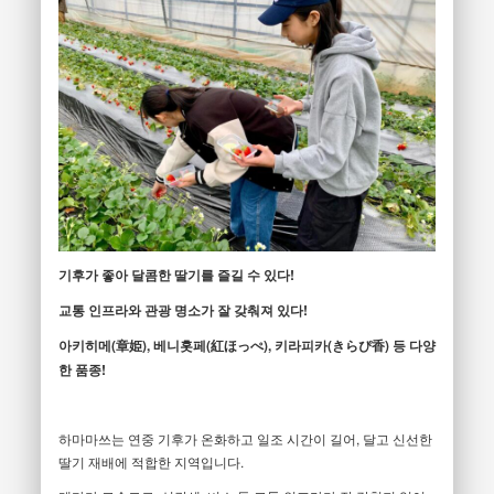
기후가 좋아 달콤한 딸기를 즐길 수 있다!
교통 인프라와 관광 명소가 잘 갖춰져 있다!
아키히메(章姫), 베니홋페(紅ほっぺ), 키라피카(きらぴ香) 등 다양
한 품종!
하마마쓰는 연중 기후가 온화하고 일조 시간이 길어, 달고 신선한
딸기 재배에 적합한 지역입니다.