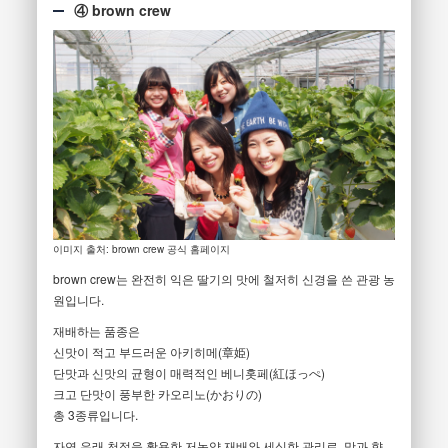
④ brown crew
이미지 출처: brown crew 공식 홈페이지
brown crew는 완전히 익은 딸기의 맛에 철저히 신경을 쓴 관광 농
원입니다.
재배하는 품종은
신맛이 적고 부드러운 아키히메(章姫)
단맛과 신맛의 균형이 매력적인 베니홋페(紅ほっぺ)
크고 단맛이 풍부한 카오리노(かおりの)
총 3종류입니다.
자연 유래 천적을 활용한 저농약 재배와 세심한 관리로, 맛과 향