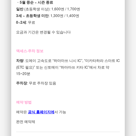
・
5월 중순 ~ 시즌 종료
일반
(초등학생 이상): 1,600엔 / 1,700엔
3세 ~ 초등학생 미만
: 1,300엔 / 1,400엔
0~2세
: 무료
요금과 기간은 변경될 수 있습니다
액세스·주차 정보
차량
: 도메이 고속도로 “하마마쓰 니시 IC”, “미카타하라 스마트 IC
(ETC 필요)” 또는 신토메이 “하마마쓰 키타 IC”에서 차로 약
15~20분
주차장
: 무료 주차장 있음
예약 방법
예약은
공식 홈페이지에
서 가능
완전 예약제