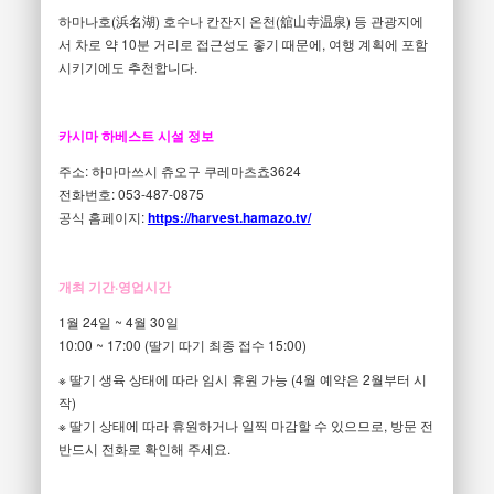
하마나호(浜名湖) 호수나 칸잔지 온천(舘山寺温泉) 등 관광지에
서 차로 약 10분 거리로 접근성도 좋기 때문에, 여행 계획에 포함
시키기에도 추천합니다.
카시마 하베스트 시설 정보
주소: 하마마쓰시 츄오구 쿠레마츠쵸3624
전화번호: 053-487-0875
공식 홈페이지:
https://harvest.hamazo.tv/
개최 기간·영업시간
1월 24일 ~ 4월 30일
10:00 ~ 17:00 (딸기 따기 최종 접수 15:00)
※ 딸기 생육 상태에 따라 임시 휴원 가능 (4월 예약은 2월부터 시
작)
※ 딸기 상태에 따라 휴원하거나 일찍 마감할 수 있으므로, 방문 전
반드시 전화로 확인해 주세요.