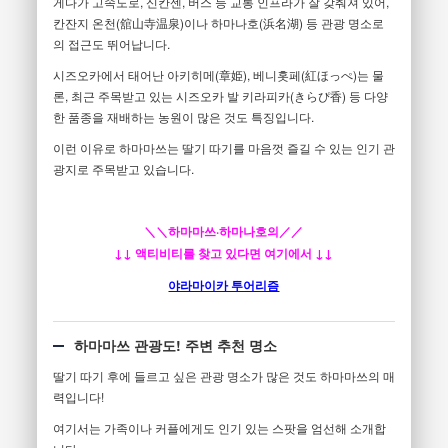
게다가 고속도로, 신칸센, 버스 등 교통 인프라가 잘 갖춰져 있어,
칸잔지 온천(舘山寺温泉)이나 하마나호(浜名湖) 등 관광 명소로
의 접근도 뛰어납니다.
시즈오카에서 태어난 아키히메(章姫), 베니홋페(紅ほっぺ)는 물
론, 최근 주목받고 있는 시즈오카 발 키라피카(きらぴ香) 등 다양
한 품종을 재배하는 농원이 많은 것도 특징입니다.
이런 이유로 하마마쓰는 딸기 따기를 마음껏 즐길 수 있는 인기 관
광지로 주목받고 있습니다.
＼＼하마마쓰·하마나호의／／
↓↓ 액티비티를 찾고 있다면 여기에서 ↓↓
야라마이카 투어리즘
하마마쓰 관광도! 주변 추천 명소
딸기 따기 후에 들르고 싶은 관광 명소가 많은 것도 하마마쓰의 매
력입니다!
여기서는 가족이나 커플에게도 인기 있는 스팟을 엄선해 소개합