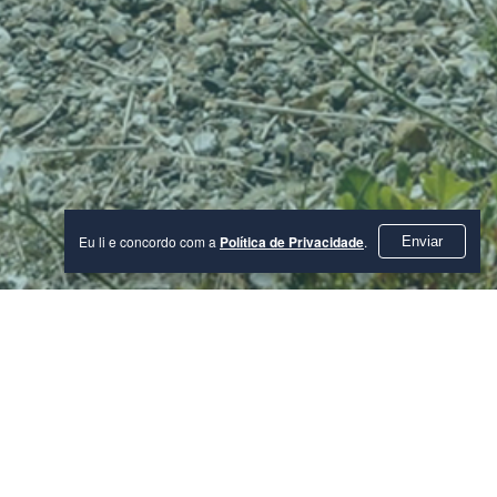
Eu li e concordo com a
Política de Privacidade
.
Enviar
Categoria
Tudo
Cultura
Atividades
Natureza
Outros
Estação