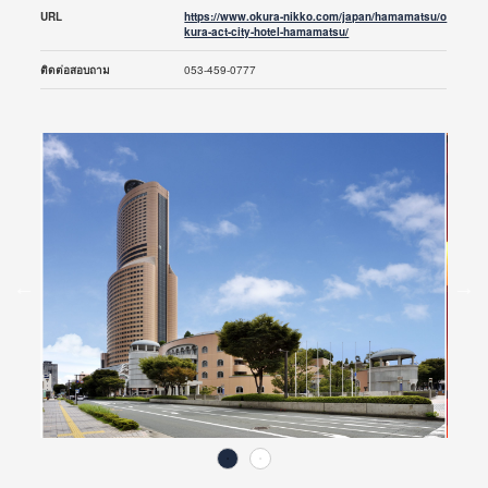
URL
https://www.okura-nikko.com/japan/hamamatsu/o
kura-act-city-hotel-hamamatsu/
ติดต่อสอบถาม
053-459-0777