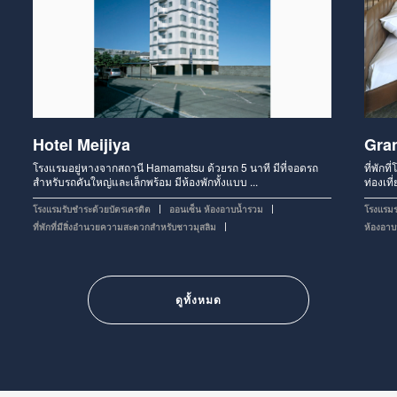
Hotel Meijiya
Gra
โรงแรมอยู่หางจากสถานี Hamamatsu ด้วยรถ 5 นาที มีที่จอดรถ
ที่พักท
สำหรับรถคันใหญ่และเล็กพร้อม มีห้องพักทั้งแบบ ...
ท่องเที
โรงแรม
รับชำระด้วยบัตรเครดิต
ออนเซ็น ห้องอาบน้ำรวม
โรงแรม
ที่พักที่มีสิ่งอำนวยความสะดวกสำหรับชาวมุสลิม
ห้องอาบน
ดูทั้งหมด