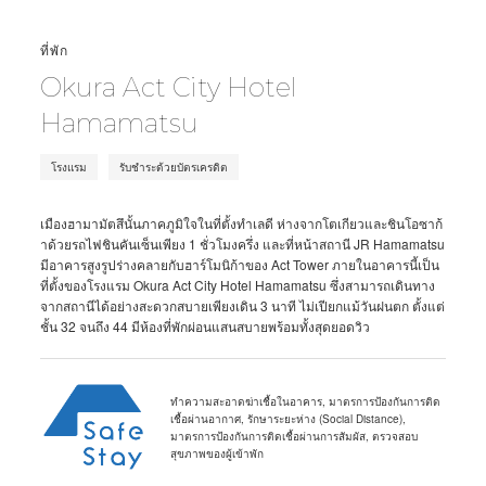
ที่พัก
Okura Act City Hotel
Hamamatsu
โรงแรม
รับชำระด้วยบัตรเครดิต
เมืองฮามามัตสึนั้นภาคภูมิใจในที่ตั้งทำเลดี ห่างจากโตเกียวและชินโอซาก้
าด้วยรถไฟชินคันเซ็นเพียง 1 ชั่วโมงครึ่ง และที่หน้าสถานี JR Hamamatsu
มีอาคารสูงรูปร่างคลายกับฮาร์โมนิก้าของ Act Tower ภายในอาคารนี้เป็น
ที่ตั้งของโรงแรม Okura Act City Hotel Hamamatsu ซึ่งสามารถเดินทาง
จากสถานีได้อย่างสะดวกสบายเพียงเดิน 3 นาที ไม่เปียกแม้วันฝนตก ตั้งแต่
ชั้น 32 จนถึง 44 มีห้องที่พักผ่อนแสนสบายพร้อมทั้งสุดยอดวิว
ทำความสะอาดฆ่าเชื้อในอาคาร, มาตรการป้องกันการติด
เชื้อผ่านอากาศ, รักษาระยะห่าง (Social Distance),
มาตรการป้องกันการติดเชื้อผ่านการสัมผัส, ตรวจสอบ
สุขภาพของผู้เข้าพัก