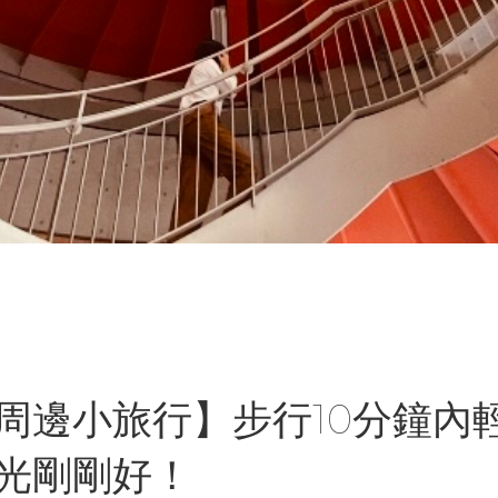
周邊小旅行】步行10分鐘內
光剛剛好！