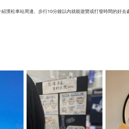
介紹濱松車站周邊、步行10分鐘以內就能遊覽或打發時間的好去