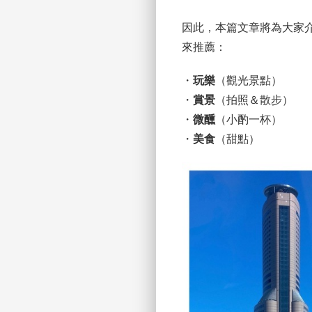
因此，本篇文章將為大家
來推薦：
・
玩樂
（觀光景點）
・
賞景
（拍照＆散步）
・
微醺
（小酌一杯）
・
美食
（甜點）