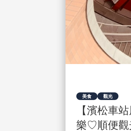
美食
觀光
【濱松車站
樂♡順便觀