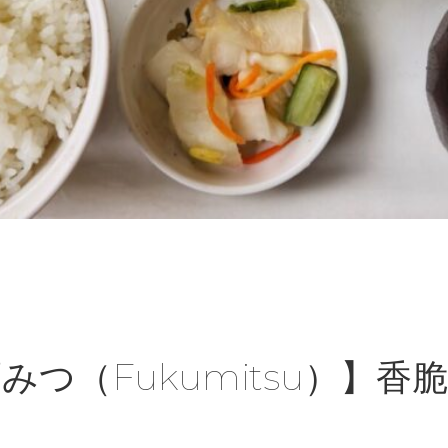
みつ（Fukumitsu）】香