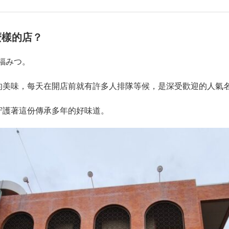
麼樣的店？
 福みつ。
的美味，每天在開店前就有許多人排隊等候，是深受歡迎的人氣
守護著這份傳承多年的好味道。