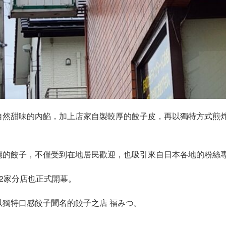
自然甜味的內餡，加上店家自製較厚的餃子皮，再以獨特方式煎
癮的餃子，不僅受到在地居民歡迎，也吸引來自日本各地的粉絲
2家分店也正式開幕。
以獨特口感餃子聞名的餃子之店 福みつ。