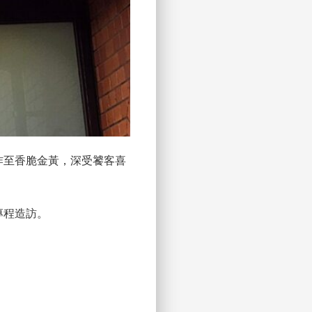
炸至香脆金黃，深受饕客喜
專程造訪。