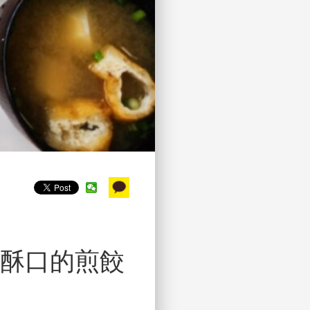
脆酥口的煎餃