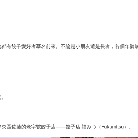
地都有餃子愛好者慕名前來。不論是小朋友還是長者，各個年齡
寫。
區佐藤的老字號餃子店——餃子店 福みつ（Fukumitsu）。