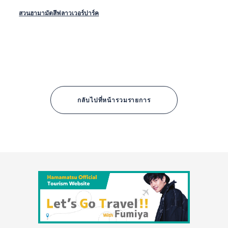
สวนฮามามัตสึฟลาวเวอร์ปาร์ค
กลับไปที่หน้ารวมรายการ