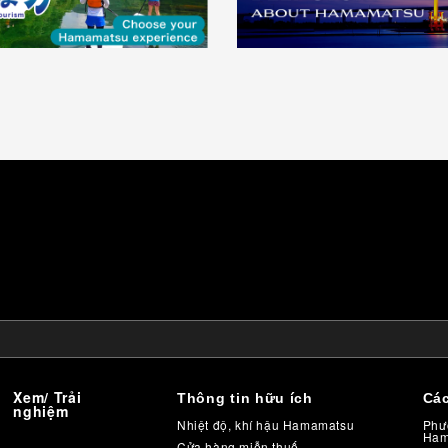
Xem/ Trải
Thông tin hữu ích
Các
nghiệm
Nhiệt độ, khí hậu Hamamatsu
Phươ
Ham
Cửa hàng miễn thuế