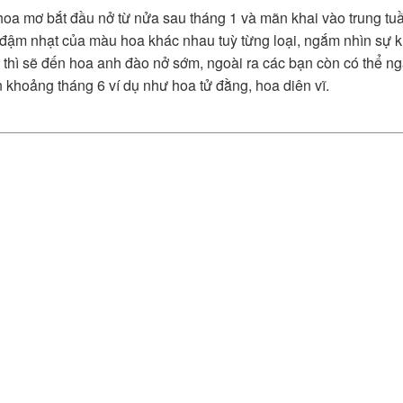
oa mơ bắt đầu nở từ nửa sau tháng 1 và mãn khai vào trung tu
đậm nhạt của màu hoa khác nhau tuỳ từng loại, ngắm nhìn sự khá
hì sẽ đến hoa anh đào nở sớm, ngoài ra các bạn còn có thể ng
 khoảng tháng 6 ví dụ như hoa tử đằng, hoa diên vĩ.