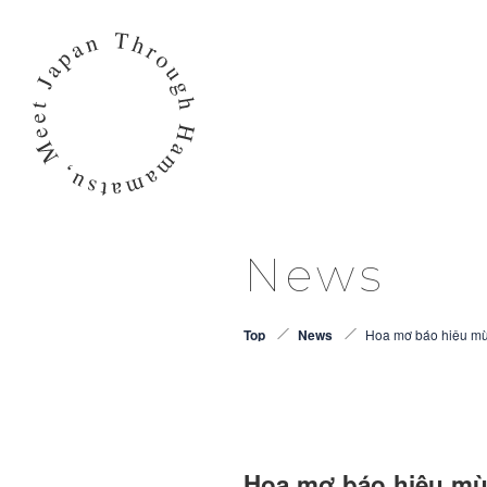
News
Top
News
Hoa mơ báo hiệu m
Hoa mơ báo hiệu mù