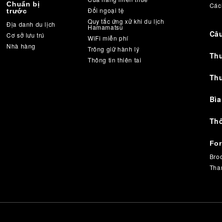
Chuẩn bị
Các
Đổi ngoại tệ
trước
Quy tắc ứng xử khi du lịch
Địa danh du lịch
Hamamatsu
Câu
Cơ sở lưu trú
WiFi miễn phí
Nhà hàng
Trông giữ hành lý
Th
Thông tin thiên tai
Thư
Bìa
Th
For
Bro
Tha