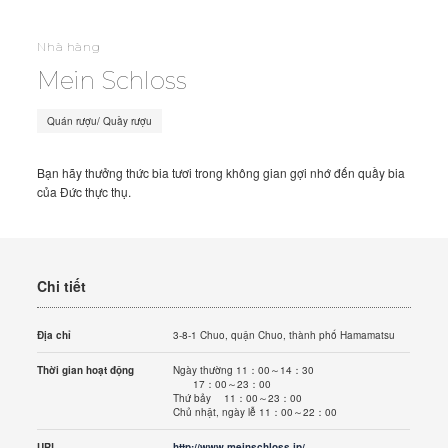
Nhà hàng
Mein Schloss
Quán rượu/ Quầy rượu
Bạn hãy thưởng thức bia tươi trong không gian gợi nhớ đến quầy bia
của Đức thực thụ.
Chi tiết
Địa chỉ
3-8-1 Chuo, quận Chuo, thành phố Hamamatsu
Thời gian hoạt động
Ngày thường 11：00～14：30
17：00～23：00
Thứ bảy 11：00～23：00
Chủ nhật, ngày lễ 11：00～22：00
URL
http://www.meinschloss.jp/