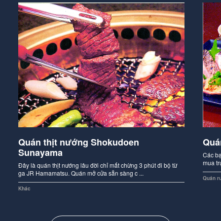
Quán thịt nướng Shokudoen
Quá
Sunayama
Các bạ
mua tr
Đây là quán thịt nướng lâu đời chỉ mất chừng 3 phút đi bộ từ
ga JR Hamamatsu. Quán mở cửa sẵn sàng c ...
Quán r
Khác