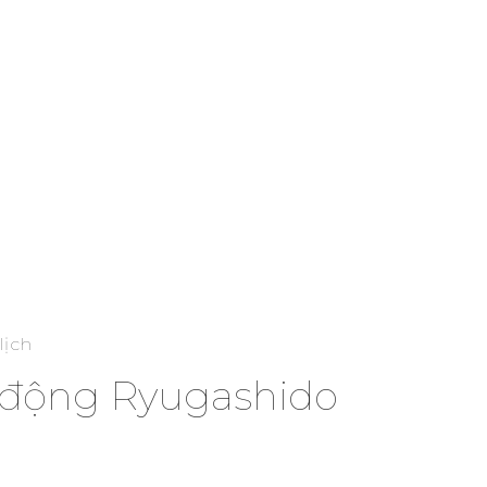
lịch
động Ryugashido