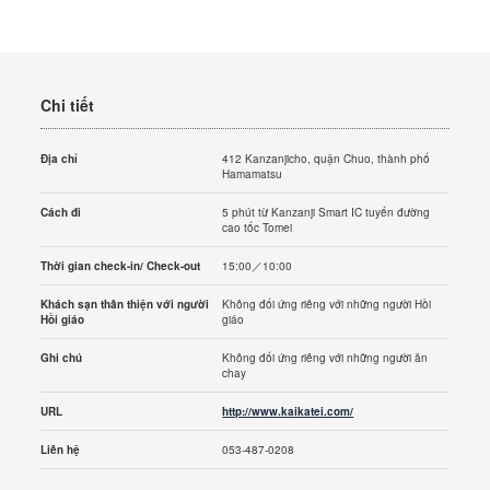
Chi tiết
Địa chỉ
412 Kanzanjicho, quận Chuo, thành phố
Hamamatsu
Cách đi
5 phút từ Kanzanji Smart IC tuyến đường
cao tốc Tomei
Thời gian check-in/ Check-out
15:00／10:00
Khách sạn thân thiện với người
Không đối ứng riêng với những người Hồi
Hồi giáo
giáo
Ghi chú
Không đối ứng riêng với những người ăn
chay
URL
http://www.kaikatei.com/
Liên hệ
053-487-0208