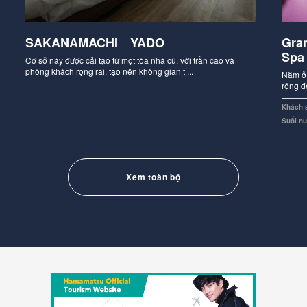
SAKANAMACHI YADO
Gra
Spa
Cơ sở này được cải tạo từ một tòa nhà cũ, với trần cao và
phòng khách rộng rãi, tạo nên không gian t ...
Nằm ở 
rộng đ
Khách 
Suối n
Xem toàn bộ