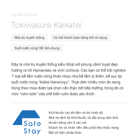
Cơ sở lưu trú
Tokiwasure Kaikatei
Nhà trọ truyền thống
Có thể thanh toán bằng thẻ tín dụng
Suối nước nóng/ Bể tắm chung
Đây là nhà trọ truyền thống kiểu Nhật với phong cảnh tuyệt đẹp
hướng ra hồ Hamanako và vịnh Uchiura. Các bạn có thể trải nghiệm
7 loại bể tắm nước nóng khác nhau như bể tắm lộ thiên, bể sục tại
suối nước nóng “Kaika Hananoyu”. Thực đơn nhiều món ăn sang
trọng theo mùa được lựa chọn cẩn thận bởi bếp trưởng, trong đó có
món “cơm lươn” vừa chế biến luôn được yêu thích.
Khử khuẩn tay khi đến và đo nhiệt độ
Nhà trọ định kỳ khử khuẩn và đặt dung dịch khử
khuẩn bằng cồn ở các nơi
Khách trọ và nhân viên đều phải đeo khẩu trang
Một số biện pháp khác