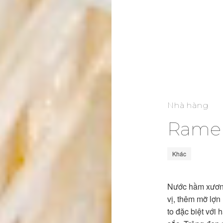
Nhà hàng
Ramen
Khác
Nước hầm xương
vị, thêm mỡ lợn
to đặc biệt với 