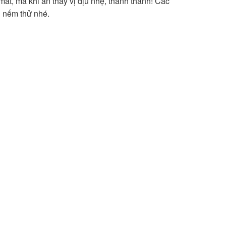
mắt, mà khi ăn thấy vị dịu nhẹ, thanh thanh! Các
n nếm thử nhé.